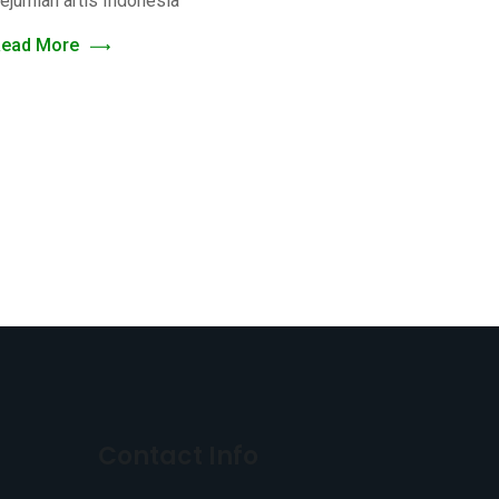
ejumlah artis Indonesia
ead More
Contact Info