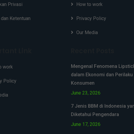
kan Privasi
How to work
 dan Ketentuan
Privacy Policy
Our Media
tant Link
Recent Posts
Mengenal Fenomena Lipstick
o work
dalam Ekonomi dan Perilaku
y Policy
Konsumen
June 23, 2026
edia
7 Jenis BBM di Indonesia ya
Diketahui Pengendara
June 17, 2026