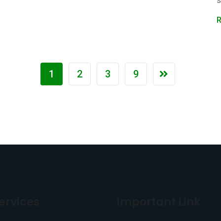
s
R
1
2
3
9
ervices
Important Link