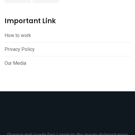
Important Link
How to work
Privacy Policy
Our Media
Grursus mal suada faci Lorem to the ipsum dolarorit more