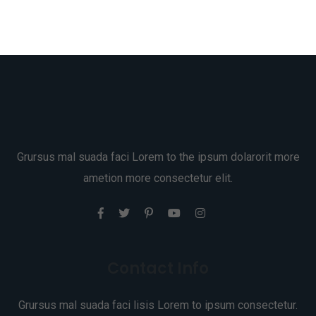
Grursus mal suada faci Lorem to the ipsum dolarorit more
ametion more consectetur elit.
Contact Info
Grursus mal suada faci lisis Lorem to ipsum consectetur.