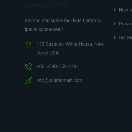
Contact Info
How t
Grursus mal suada faci lisis Lorem to
Privac
ipsum consectetur.
Our M
113 Sassnex, White House, New
Jercy, USA
+001-548-159-2491
info@yourdomain.com