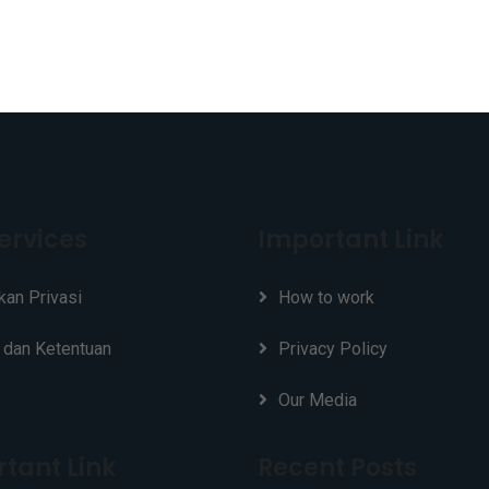
ervices
Important Link
kan Privasi
How to work
 dan Ketentuan
Privacy Policy
Our Media
tant Link
Recent Posts