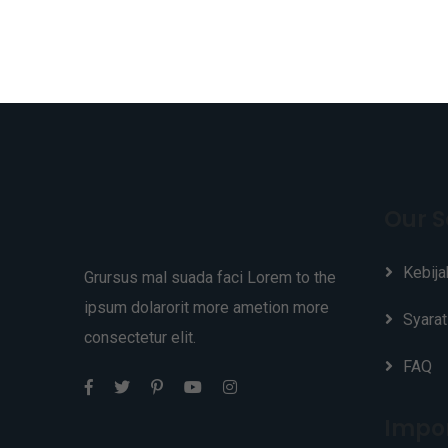
Our S
Kebija
Grursus mal suada faci Lorem to the
ipsum dolarorit more ametion more
Syarat
consectetur elit.
FAQ
Impor