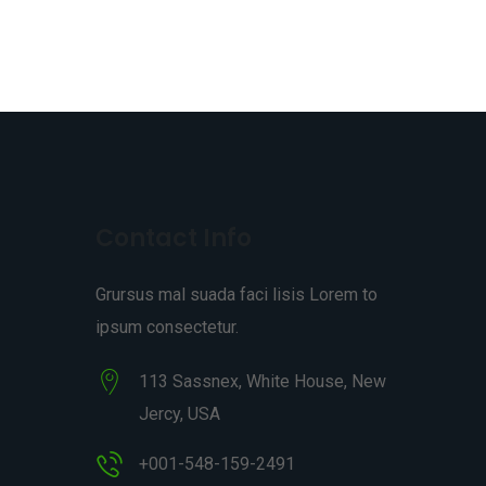
Contact Info
Grursus mal suada faci lisis Lorem to
ipsum consectetur.
113 Sassnex, White House, New
Jercy, USA
+001-548-159-2491