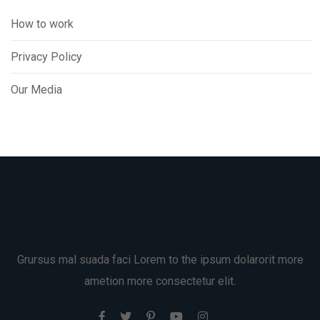
How to work
Privacy Policy
Our Media
Grursus mal suada faci Lorem to the ipsum dolarorit more
ametion more consectetur elit.