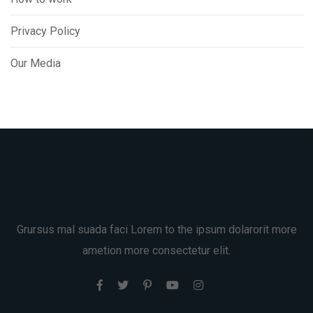
Privacy Policy
Our Media
Grursus mal suada faci Lorem to the ipsum dolarorit more
ametion more consectetur elit.